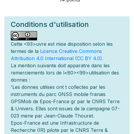
Conditions d'utilisation
Cette
<93>uvre est mise
disposition selon les
termes de la
Licence Creative Commons
Attribution 4.0 International (CC BY 4.0)
.
La mention suivante doit appara
tre dans les
remerciements lors de l
<80><99>utilisation des
donn
es :
'Les donn
es utilis
es ont
t
collect
es par les
instruments du parc GNSS mobile fran
ais
GPSMob de Epos-France g
r
par le CNRS Terre
& Univers. Elles sont issues de la campagne 07-
023 men
e par Jean-Claude Thouret.
Epos-France est une Infrastructure de
Recherche (IR) pilot
e par le CNRS Terre &