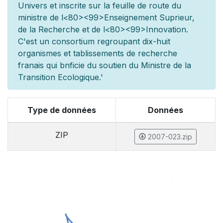
Univers et inscrite sur la feuille de route du
minist
re de l
<80><99>Enseignement Sup
rieur,
de la Recherche et de l
<80><99>Innovation.
C'est un consortium regroupant dix-huit
organismes et
tablissements de recherche
fran
ais qui b
n
ficie du soutien du Minist
re de la
Transition Ecologique.'
Type de données
Données
ZIP
2007-023.zip