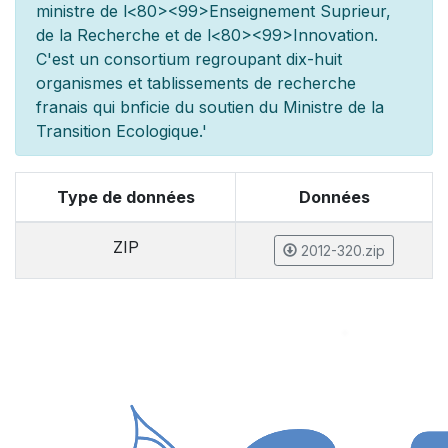
minist
re de l
<80><99>Enseignement Sup
rieur,
de la Recherche et de l
<80><99>Innovation.
C'est un consortium regroupant dix-huit
organismes et
tablissements de recherche
fran
ais qui b
n
ficie du soutien du Minist
re de la
Transition Ecologique.'
Type de données
Données
ZIP
2012-320.zip