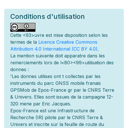
Conditions d'utilisation
Cette
<93>uvre est mise
disposition selon les
termes de la
Licence Creative Commons
Attribution 4.0 International (CC BY 4.0)
.
La mention suivante doit appara
tre dans les
remerciements lors de l
<80><99>utilisation des
donn
es :
'Les donn
es utilis
es ont
t
collect
es par les
instruments du parc GNSS mobile fran
ais
GPSMob de Epos-France g
r
par le CNRS Terre
& Univers. Elles sont issues de la campagne 12-
320 men
e par Eric Jacques.
Epos-France est une Infrastructure de
Recherche (IR) pilot
e par le CNRS Terre &
Univers et inscrite sur la feuille de route du