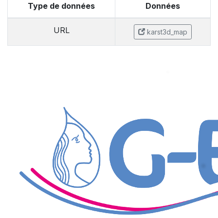
Type de données
Données
URL
karst3d_map