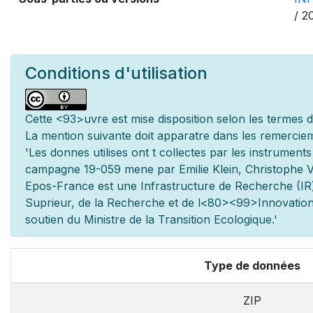
/ 2
Conditions d'utilisation
Cette
<93>uvre est mise
disposition selon les termes 
La mention suivante doit appara
tre dans les remerciem
'Les donn
es utilis
es ont
t
collect
es par les instrument
campagne 19-059 men
e par Emilie Klein, Christophe V
Epos-France est une Infrastructure de Recherche (IR)
Sup
rieur, de la Recherche et de l
<80><99>Innovation.
soutien du Minist
re de la Transition Ecologique.'
Type de données
ZIP