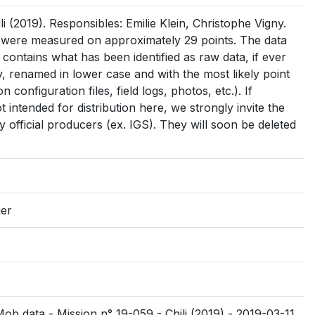
(2019). Responsibles: Emilie Klein, Christophe Vigny.
 were measured on approximately 29 points. The data
: contains what has been identified as raw data, if ever
 day, renamed in lower case and with the most likely point
on configuration files, field logs, photos, etc.). If
intended for distribution here, we strongly invite the
 official producers (ex. IGS). They will soon be deleted
ger
ob data - Mission n° 19-059 - Chili (2019) - 2019-03-11