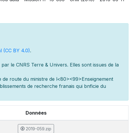
l (CC BY 4.0)
.
par le CNRS Terre & Univers. Elles sont issues de la
e de route du minist
re de l
<80><99>Enseignement
ablissements de recherche fran
ais qui b
n
ficie du
Données
2019-059.zip