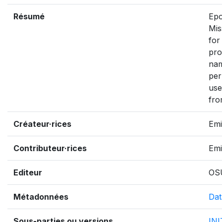
Résumé
Epo
Mis
for
pro
nam
per
use
fro
Créateur·rices
Emi
Contributeur·rices
Emi
Editeur
OS
Métadonnées
Dat
Sous-parties ou versions
IN