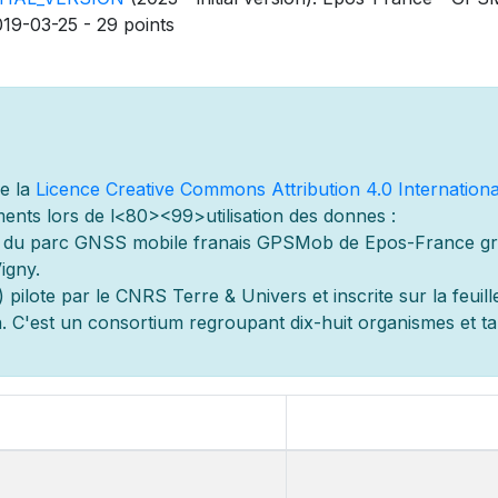
019-03-25 - 29 points
de la
Licence Creative Commons Attribution 4.0 Internationa
ents lors de l
<80><99>utilisation des donn
es :
s du parc GNSS mobile fran
ais GPSMob de Epos-France g
r
igny.
 pilot
e par le CNRS Terre & Univers et inscrite sur la feuill
 C'est un consortium regroupant dix-huit organismes et
t