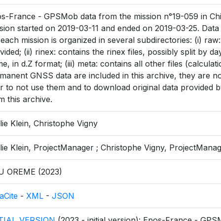
s-France - GPSMob data from the mission n°19-059 in Chili 
sion started on 2019-03-11 and ended on 2019-03-25. Data
 each mission is organized in several subdirectories: (i) raw
vided; (ii) rinex: contains the rinex files, possibly split by
e, in d.Z format; (iii) meta: contains all other files (calculati
manent GNSS data are included in this archive, they are not 
r to not use them and to download original data provided by
m this archive.
lie Klein, Christophe Vigny
lie Klein, ProjectManager ; Christophe Vigny, ProjectMana
U OREME (2023)
aCite
-
XML
-
JSON
ITIAL_VERSION
(2023 - initial version): Epos-France - GPSM