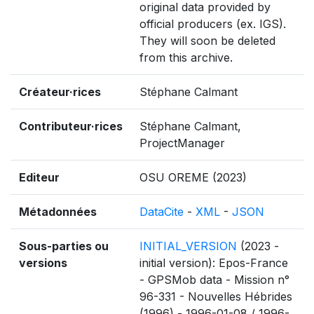
original data provided by
official producers (ex. IGS).
They will soon be deleted
from this archive.
Créateur·rices
Stéphane Calmant
Contributeur·rices
Stéphane Calmant,
ProjectManager
Editeur
OSU OREME (2023)
Métadonnées
DataCite
-
XML
-
JSON
Sous-parties ou
INITIAL_VERSION
(2023 -
versions
initial version): Epos-France
- GPSMob data - Mission n°
96-331 - Nouvelles Hébrides
(1996) - 1996-01-08 / 1996-