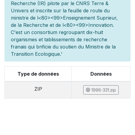
Recherche (IR) pilot
e par le CNRS Terre &
Univers et inscrite sur la feuille de route du
minist
re de l
<80><99>Enseignement Sup
rieur,
de la Recherche et de l
<80><99>Innovation.
C'est un consortium regroupant dix-huit
organismes et
tablissements de recherche
fran
ais qui b
n
ficie du soutien du Minist
re de la
Transition Ecologique.'
Type de données
Données
ZIP
1996-331.zip