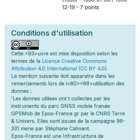
12-19 - 7 points
Conditions d'utilisation
Cette
<93>uvre est mise
disposition selon les
termes de la
Licence Creative Commons
Attribution 4.0 International (CC BY 4.0)
.
La mention suivante doit appara
tre dans les
remerciements lors de l
<80><99>utilisation des
donn
es :
'Les donn
es utilis
es ont
t
collect
es par les
instruments du parc GNSS mobile fran
ais
GPSMob de Epos-France g
r
par le CNRS Terre
& Univers. Elles sont issues de la campagne 96-
331 men
e par Stéphane Calmant.
Epos-France est une Infrastructure de