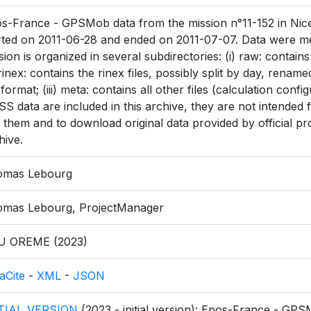
s-France - GPSMob data from the mission n°11-152 in Nice
rted on 2011-06-28 and ended on 2011-07-07. Data were me
sion is organized in several subdirectories: (i) raw: contain
) rinex: contains the rinex files, possibly split by day, rena
 format; (iii) meta: contains all other files (calculation config
S data are included in this archive, they are not intended fo
 them and to download original data provided by official pr
hive.
omas Lebourg
mas Lebourg, ProjectManager
U OREME (2023)
aCite
-
XML
-
JSON
ITIAL_VERSION
(2023 - initial version): Epos-France - GPS