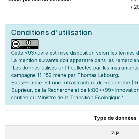
/ 2
Conditions d'utilisation
Cette
<93>uvre est mise
disposition selon les termes 
La mention suivante doit appara
tre dans les remerciem
'Les donn
es utilis
es ont
t
collect
es par les instrument
campagne 11-152 men
e par Thomas Lebourg.
Epos-France est une Infrastructure de Recherche (IR)
Sup
rieur, de la Recherche et de l
<80><99>Innovation.
soutien du Minist
re de la Transition Ecologique.'
Type de données
ZIP