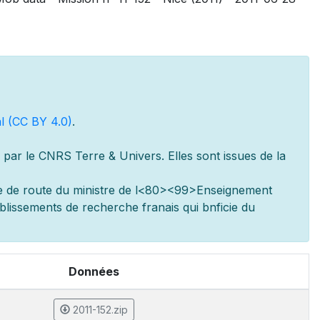
l (CC BY 4.0)
.
par le CNRS Terre & Univers. Elles sont issues de la
e de route du minist
re de l
<80><99>Enseignement
ablissements de recherche fran
ais qui b
n
ficie du
Données
2011-152.zip