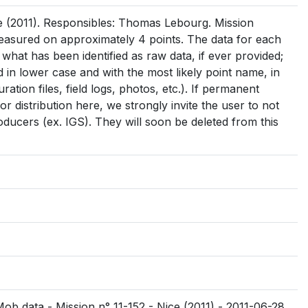
 (2011). Responsibles: Thomas Lebourg. Mission
asured on approximately 4 points. The data for each
s what has been identified as raw data, if ever provided;
med in lower case and with the most likely point name, in
uration files, field logs, photos, etc.). If permanent
r distribution here, we strongly invite the user to not
oducers (ex. IGS). They will soon be deleted from this
Mob data - Mission n° 11-152 - Nice (2011) - 2011-06-28