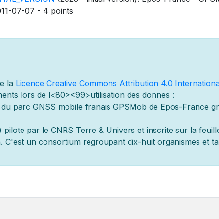
011-07-07 - 4 points
de la
Licence Creative Commons Attribution 4.0 Internationa
ents lors de l
<80><99>utilisation des donn
es :
s du parc GNSS mobile fran
ais GPSMob de Epos-France g
r
 pilot
e par le CNRS Terre & Univers et inscrite sur la feuill
 C'est un consortium regroupant dix-huit organismes et
t