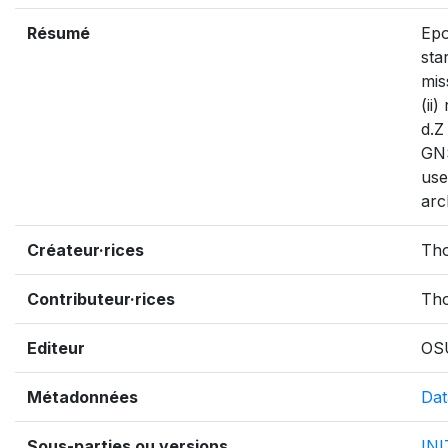
Résumé
Epo
sta
mis
(ii
d.Z
GNS
use
arc
Créateur·rices
Th
Contributeur·rices
Tho
Editeur
OS
Métadonnées
Dat
Sous-parties ou versions
IN