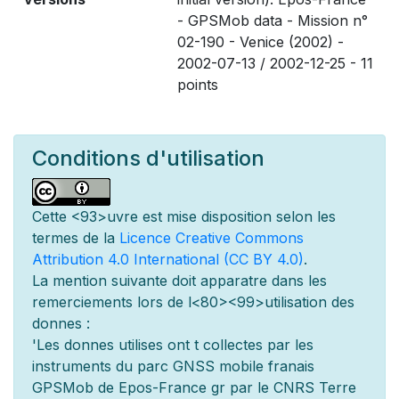
- GPSMob data - Mission n°
02-190 - Venice (2002) -
2002-07-13 / 2002-12-25 - 11
points
Conditions d'utilisation
Cette
<93>uvre est mise
disposition selon les
termes de la
Licence Creative Commons
Attribution 4.0 International (CC BY 4.0)
.
La mention suivante doit appara
tre dans les
remerciements lors de l
<80><99>utilisation des
donn
es :
'Les donn
es utilis
es ont
t
collect
es par les
instruments du parc GNSS mobile fran
ais
GPSMob de Epos-France g
r
par le CNRS Terre