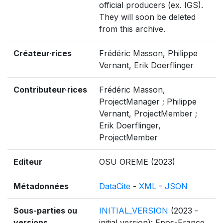
official producers (ex. IGS).
They will soon be deleted
from this archive.
Créateur·rices
Frédéric Masson, Philippe
Vernant, Erik Doerflinger
Contributeur·rices
Frédéric Masson,
ProjectManager ; Philippe
Vernant, ProjectMember ;
Erik Doerflinger,
ProjectMember
Editeur
OSU OREME (2023)
Métadonnées
DataCite
-
XML
-
JSON
Sous-parties ou
INITIAL_VERSION
(2023 -
versions
initial version): Epos-France