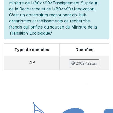
minist
re de l
<80><99>Enseignement Sup
rieur,
de la Recherche et de l
<80><99>Innovation.
C'est un consortium regroupant dix-huit
organismes et
tablissements de recherche
fran
ais qui b
n
ficie du soutien du Minist
re de la
Transition Ecologique.'
Type de données
Données
ZIP
2002-122.zip