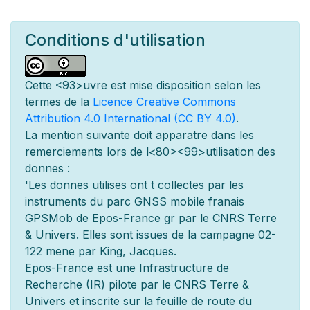
Conditions d'utilisation
Cette
<93>uvre est mise
disposition selon les
termes de la
Licence Creative Commons
Attribution 4.0 International (CC BY 4.0)
.
La mention suivante doit appara
tre dans les
remerciements lors de l
<80><99>utilisation des
donn
es :
'Les donn
es utilis
es ont
t
collect
es par les
instruments du parc GNSS mobile fran
ais
GPSMob de Epos-France g
r
par le CNRS Terre
& Univers. Elles sont issues de la campagne 02-
122 men
e par King, Jacques.
Epos-France est une Infrastructure de
Recherche (IR) pilot
e par le CNRS Terre &
Univers et inscrite sur la feuille de route du