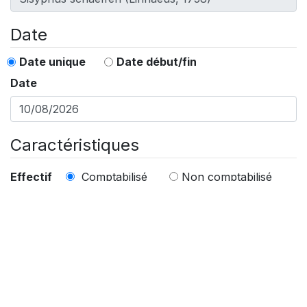
Date
Date unique
Date début/fin
Date
Caractéristiques
Comptabilisé
Non comptabilisé
Effectif
Exactement
Au moins
Excréments
Autre
Bovin
Canin
Caprin
Equin
Homo sapiens
Oiseau