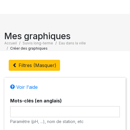
Mes graphiques
Accueil
Suivis long-terme
Eau dans la ville
Créer des graphiques
Filtres (Masquer)
Voir l'aide
Mots-clés (en anglais)
Paramètre (pH, ...), nom de station, etc