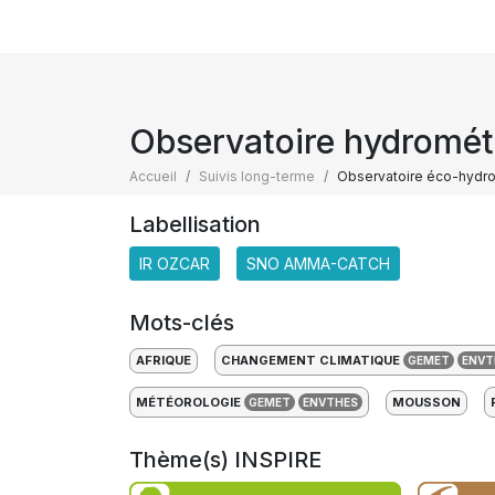
Observatoire hydromété
Accueil
Suivis long-terme
Observatoire éco-hydrol
Labellisation
IR OZCAR
SNO AMMA-CATCH
Mots-clés
AFRIQUE
CHANGEMENT CLIMATIQUE
GEMET
ENVT
MÉTÉOROLOGIE
MOUSSON
GEMET
ENVTHES
Thème(s) INSPIRE