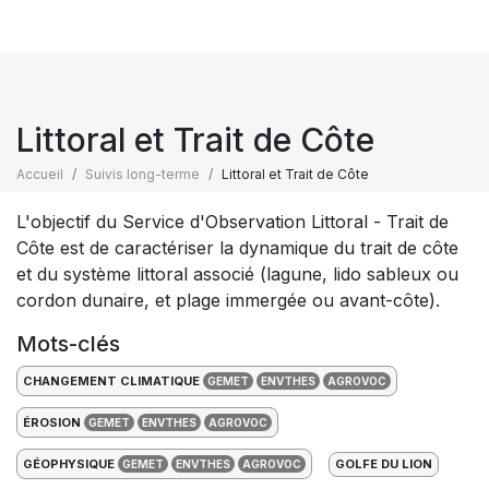
Littoral et Trait de Côte
Accueil
Suivis long-terme
Littoral et Trait de Côte
L'objectif du Service d'Observation Littoral - Trait de
Côte est de caractériser la dynamique du trait de côte
et du système littoral associé (lagune, lido sableux ou
cordon dunaire, et plage immergée ou avant-côte).
Mots-clés
CHANGEMENT CLIMATIQUE
GEMET
ENVTHES
AGROVOC
ÉROSION
GEMET
ENVTHES
AGROVOC
GÉOPHYSIQUE
GOLFE DU LION
GEMET
ENVTHES
AGROVOC