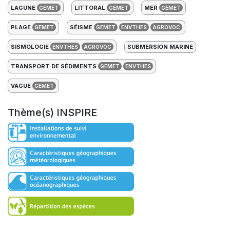
LAGUNE
LITTORAL
MER
GEMET
GEMET
GEMET
PLAGE
SÉISME
GEMET
GEMET
ENVTHES
AGROVOC
SISMOLOGIE
SUBMERSION MARINE
ENVTHES
AGROVOC
TRANSPORT DE SÉDIMENTS
GEMET
ENVTHES
VAGUE
GEMET
Thème(s) INSPIRE