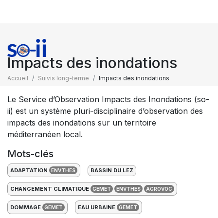
Impacts des inondations
Accueil
Suivis long-terme
Impacts des inondations
Le Service d’Observation Impacts des Inondations (so-
ii) est un système pluri-disciplinaire d’observation des
impacts des inondations sur un territoire
méditerranéen local.
Mots-clés
ADAPTATION
BASSIN DU LEZ
ENVTHES
CHANGEMENT CLIMATIQUE
GEMET
ENVTHES
AGROVOC
DOMMAGE
EAU URBAINE
GEMET
GEMET