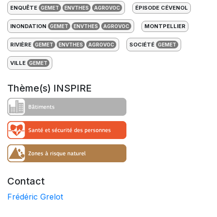
ENQUÊTE
ÉPISODE CÉVENOL
GEMET
ENVTHES
AGROVOC
INONDATION
MONTPELLIER
GEMET
ENVTHES
AGROVOC
RIVIÈRE
SOCIÉTÉ
GEMET
ENVTHES
AGROVOC
GEMET
VILLE
GEMET
Thème(s) INSPIRE
Contact
Frédéric Grelot