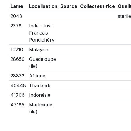
Lame
Localisation
Source
Collecteur·rice
Quali
2043
sterile
2378
Inde - Inst.
Francais
Pondichéry
10210
Malaysie
28650
Guadeloupe
(île)
28832
Afrique
40448
Thaïlande
41706
Indonésie
47185
Martinique
(île)