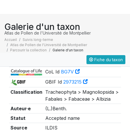
Galerie d'un taxon
Atlas de Pollen de l'Université de Montpellier
Accueil
Suivis long-terme
Atlas de Pollen de l'Université de Montpellier
Parcourir la collection
Galerie d'un taxon
Fiche du taxon
Taxonomie
CoL Id
BG7V
GBIF Id
2973215
Classification
Tracheophyta > Magnoliopsida >
Fabales > Fabaceae > Albizia
Auteur·e
(L.)Benth.
Statut
Accepted name
Source
ILDIS