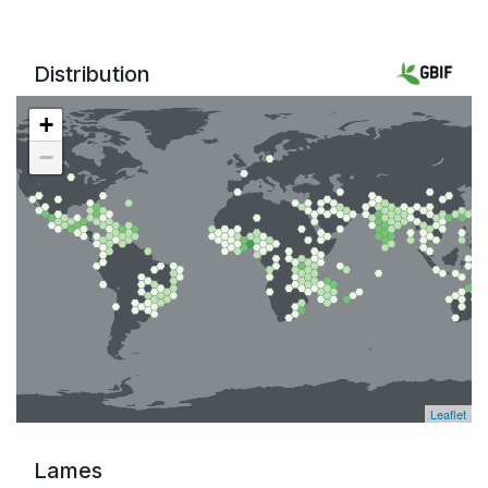
Distribution
+
−
Leaflet
Lames