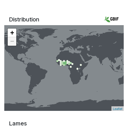
Distribution
+
−
Leaflet
Lames