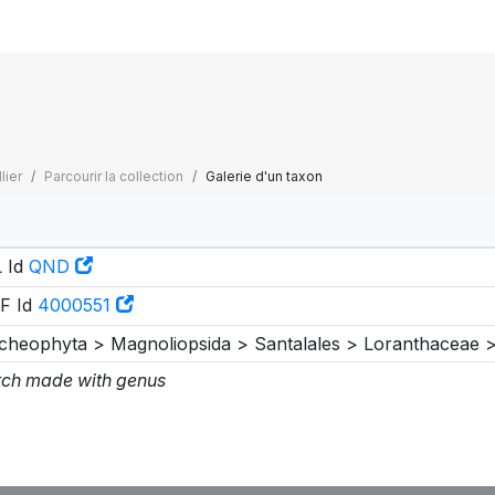
lier
Parcourir la collection
Galerie d'un taxon
 Id
QND
F Id
4000551
cheophyta > Magnoliopsida > Santalales > Loranthaceae 
ch made with genus