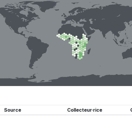
Source
Collecteur·rice