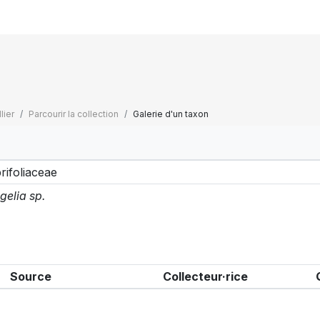
lier
Parcourir la collection
Galerie d'un taxon
rifoliaceae
gelia sp.
Source
Collecteur·rice