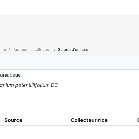
lier
Parcourir la collection
Galerie d'un taxon
aniaceae
anium potentillifolium DC
Source
Collecteur·rice