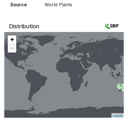
Source
World Plants
Distribution
+
−
Leaflet