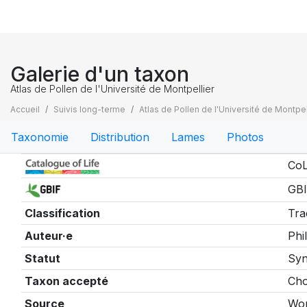
Galerie d'un taxon
Atlas de Pollen de l'Université de Montpellier
Accueil
Suivis long-terme
Atlas de Pollen de l'Université de Montpel
Taxonomie
Distribution
Lames
Photos
Taxonomie
CoL
GBI
Classification
Tra
Auteur·e
Phil
Statut
Sy
Taxon accepté
Cho
Source
Wor