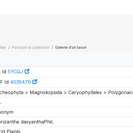
lier
Parcourir la collection
Galerie d'un taxon
 Id
5YCQJ
F Id
4035479
cheophyta > Magnoliopsida > Caryophyllales > Polygonac
.
nonym
rizanthe dasyanthaPhil.
ld Plants