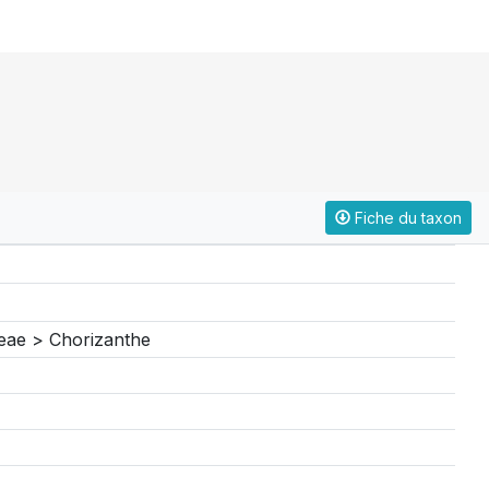
Fiche du taxon
eae > Chorizanthe