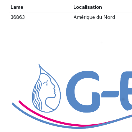
Lame
Localisation
36863
Amérique du Nord