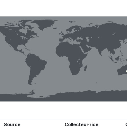
Source
Collecteur·rice