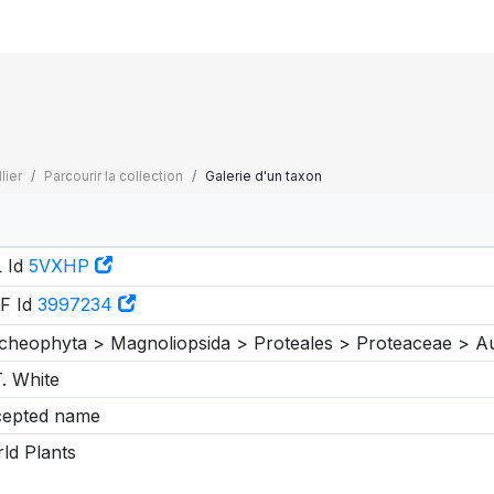
lier
Parcourir la collection
Galerie d'un taxon
 Id
5VXHP
F Id
3997234
cheophyta > Magnoliopsida > Proteales > Proteaceae > A
T. White
epted name
ld Plants