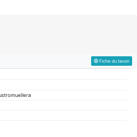
Fiche du taxon
ustromuellera