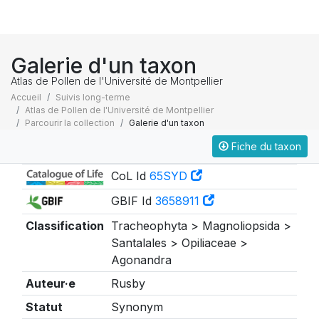
Galerie d'un taxon
Atlas de Pollen de l'Université de Montpellier
Accueil
Suivis long-terme
Atlas de Pollen de l'Université de Montpellier
Parcourir la collection
Galerie d'un taxon
Fiche du taxon
Taxonomie
CoL Id
65SYD
GBIF Id
3658911
Classification
Tracheophyta > Magnoliopsida >
Santalales > Opiliaceae >
Agonandra
Auteur·e
Rusby
Statut
Synonym