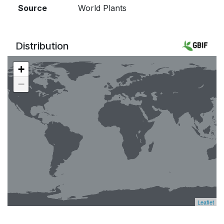
Source
World Plants
Distribution
+
−
Leaflet