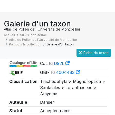
Galerie d'un taxon
Atlas de Pollen de l'Université de Montpellier
Accueil
Suivis long-terme
Atlas de Pollen de l'Université de Montpellier
Parcourir la collection
Galerie d'un taxon
Fiche du taxon
Taxonomie
CoL Id
D92L
GBIF Id
4004483
Classification
Tracheophyta > Magnoliopsida >
Santalales > Loranthaceae >
Amyema
Auteur·e
Danser
Statut
Accepted name