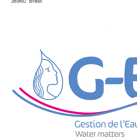
38960
Brésil