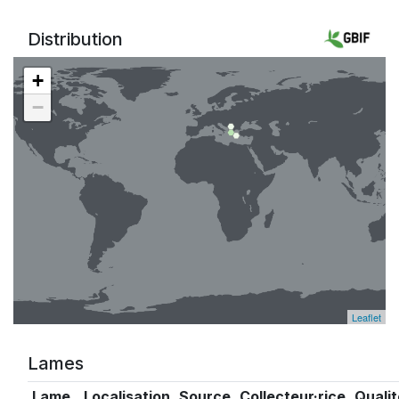
Distribution
+
−
Leaflet
Lames
Lame
Localisation
Source
Collecteur·rice
Qualit