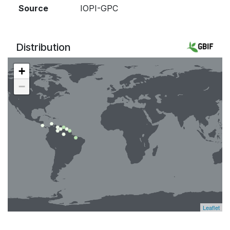
Source
IOPI-GPC
Distribution
+
−
Leaflet