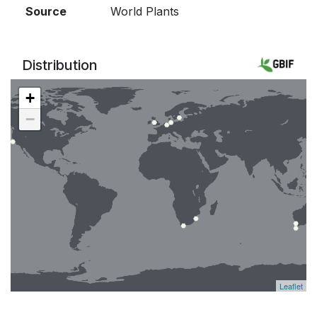
Source
World Plants
Distribution
+
−
Leaflet