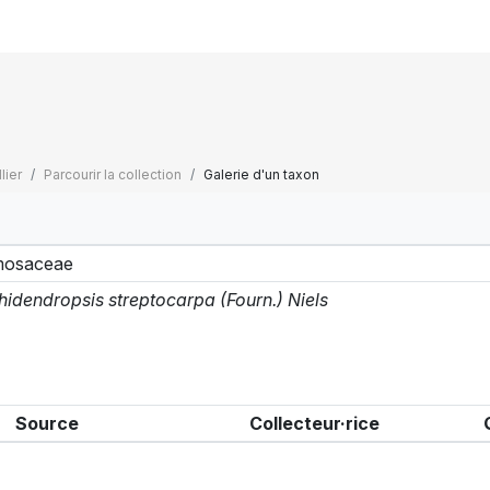
lier
Parcourir la collection
Galerie d'un taxon
mosaceae
hidendropsis streptocarpa (Fourn.) Niels
Source
Collecteur·rice