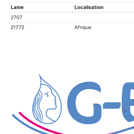
Lame
Localisation
2707
21772
Afrique