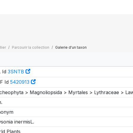
lier
Parcourir la collection
Galerie d'un taxon
 Id
3SNTB
F Id
5420913
cheophyta > Magnoliopsida > Myrtales > Lythraceae > La
.
nonym
sonia inermisL.
ld Plants