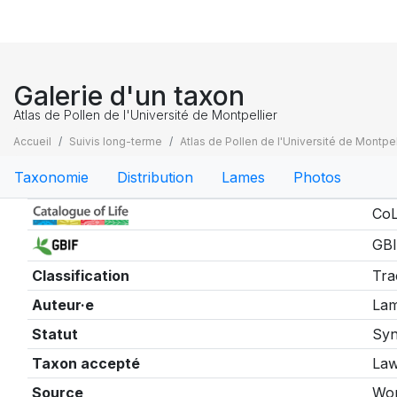
Galerie d'un taxon
Atlas de Pollen de l'Université de Montpellier
Accueil
Suivis long-terme
Atlas de Pollen de l'Université de Montpel
Taxonomie
Distribution
Lames
Photos
Taxonomie
CoL
GBI
Classification
Tra
Auteur·e
Lam
Statut
Sy
Taxon accepté
Law
Source
Wor