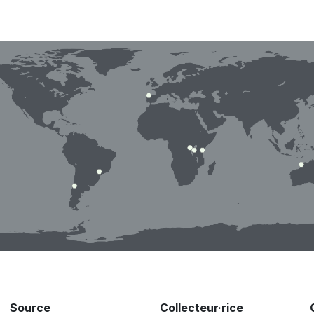
Source
Collecteur·rice