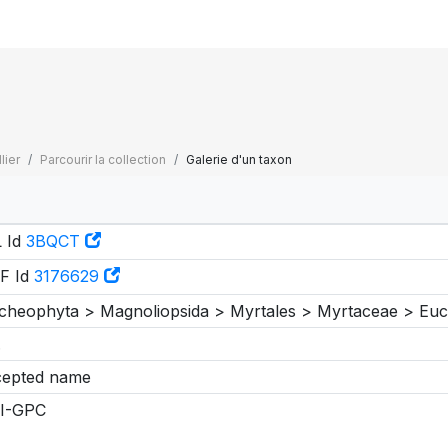
lier
Parcourir la collection
Galerie d'un taxon
 Id
3BQCT
F Id
3176629
cheophyta > Magnoliopsida > Myrtales > Myrtaceae > Euc
.
epted name
I-GPC