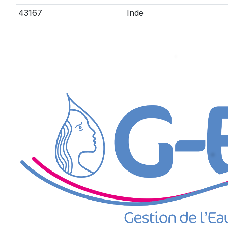
43167
Inde