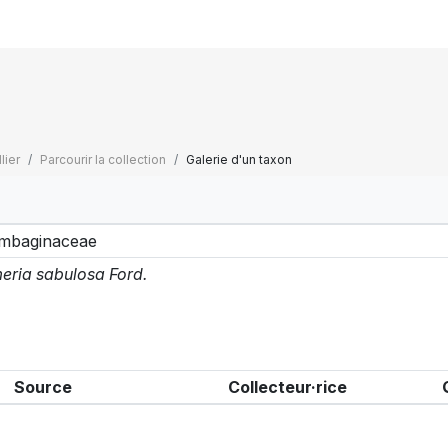
lier
Parcourir la collection
Galerie d'un taxon
mbaginaceae
eria sabulosa Ford.
Source
Collecteur·rice