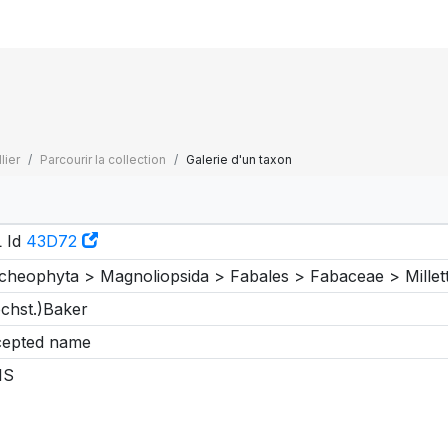
lier
Parcourir la collection
Galerie d'un taxon
 Id
43D72
cheophyta > Magnoliopsida > Fabales > Fabaceae > Millett
chst.)Baker
epted name
IS