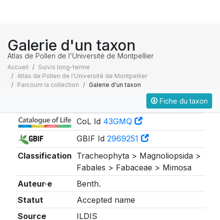
Galerie d'un taxon
Atlas de Pollen de l'Université de Montpellier
Accueil
Suivis long-terme
Atlas de Pollen de l'Université de Montpellier
Parcourir la collection
Galerie d'un taxon
Fiche du taxon
Taxonomie
CoL Id
43GMQ
GBIF Id
2969251
Classification
Tracheophyta > Magnoliopsida >
Fabales > Fabaceae > Mimosa
Auteur·e
Benth.
Statut
Accepted name
Source
ILDIS