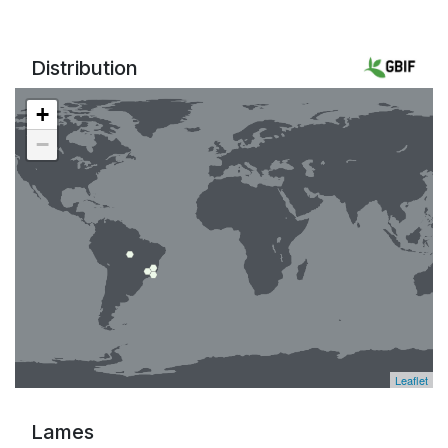
Distribution
+
−
Leaflet
Lames