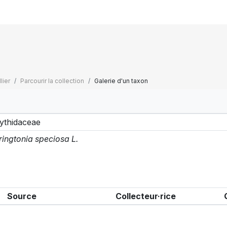
lier
Parcourir la collection
Galerie d'un taxon
ythidaceae
ringtonia speciosa L.
Source
Collecteur·rice