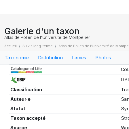
Galerie d'un taxon
Atlas de Pollen de l'Université de Montpellier
Accueil
Suivis long-terme
Atlas de Pollen de l'Université de Montpel
Taxonomie
Distribution
Lames
Photos
Taxonomie
CoL
GBI
Classification
Tra
Auteur·e
San
Statut
Sy
Taxon accepté
Str
Source
Wor