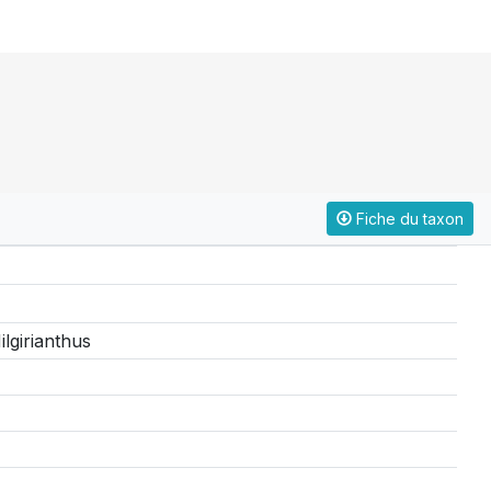
Fiche du taxon
lgirianthus