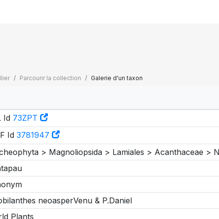
lier
Parcourir la collection
Galerie d'un taxon
 Id
73ZPT
F Id
3781947
cheophyta > Magnoliopsida > Lamiales > Acanthaceae > Ni
tapau
nonym
obilanthes neoasperVenu & P.Daniel
ld Plants