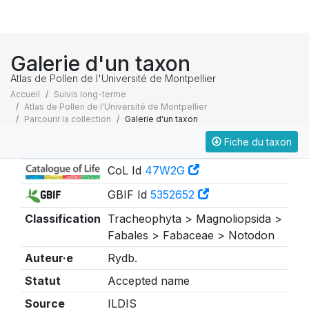
Galerie d'un taxon
Atlas de Pollen de l'Université de Montpellier
Accueil
Suivis long-terme
Atlas de Pollen de l'Université de Montpellier
Parcourir la collection
Galerie d'un taxon
Fiche du taxon
Taxonomie
CoL Id
47W2G
GBIF Id
5352652
Classification
Tracheophyta > Magnoliopsida >
Fabales > Fabaceae > Notodon
Auteur·e
Rydb.
Statut
Accepted name
Source
ILDIS