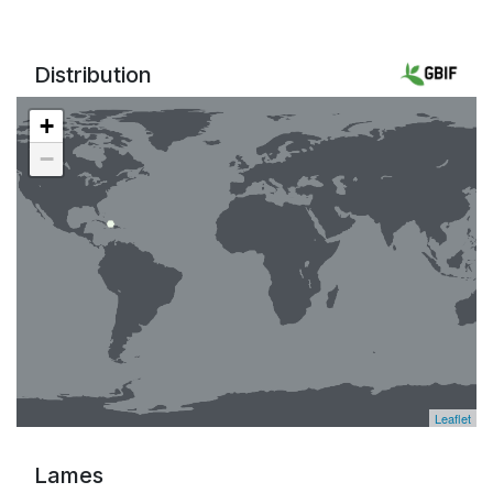
Distribution
+
−
Leaflet
Lames