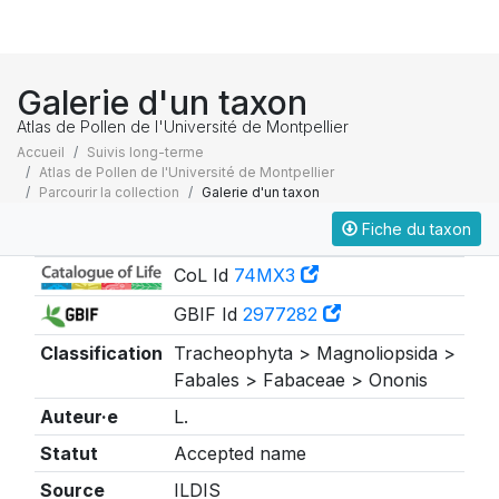
Galerie d'un taxon
Atlas de Pollen de l'Université de Montpellier
Accueil
Suivis long-terme
Atlas de Pollen de l'Université de Montpellier
Parcourir la collection
Galerie d'un taxon
Fiche du taxon
Taxonomie
CoL Id
74MX3
GBIF Id
2977282
Classification
Tracheophyta > Magnoliopsida >
Fabales > Fabaceae > Ononis
Auteur·e
L.
Statut
Accepted name
Source
ILDIS