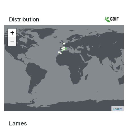
Distribution
+
−
Leaflet
Lames