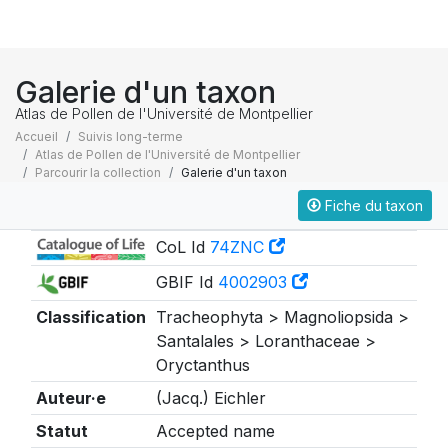
Galerie d'un taxon
Atlas de Pollen de l'Université de Montpellier
Accueil
Suivis long-terme
Atlas de Pollen de l'Université de Montpellier
Parcourir la collection
Galerie d'un taxon
Fiche du taxon
Taxonomie
CoL Id
74ZNC
GBIF Id
4002903
Classification
Tracheophyta > Magnoliopsida >
Santalales > Loranthaceae >
Oryctanthus
Auteur·e
(Jacq.) Eichler
Statut
Accepted name