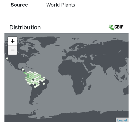
Source
World Plants
Distribution
+
−
Leaflet