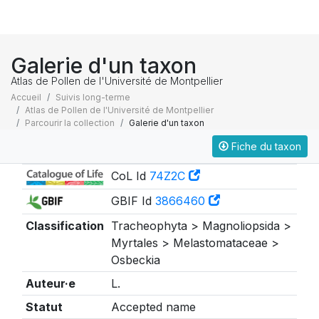
Galerie d'un taxon
Atlas de Pollen de l'Université de Montpellier
Accueil
Suivis long-terme
Atlas de Pollen de l'Université de Montpellier
Parcourir la collection
Galerie d'un taxon
Fiche du taxon
Taxonomie
CoL Id
74Z2C
GBIF Id
3866460
Classification
Tracheophyta > Magnoliopsida >
Myrtales > Melastomataceae >
Osbeckia
Auteur·e
L.
Statut
Accepted name