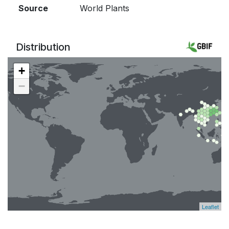
Source
World Plants
Distribution
+
−
Leaflet