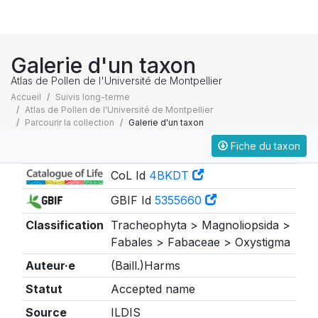
Galerie d'un taxon
Atlas de Pollen de l'Université de Montpellier
Accueil
Suivis long-terme
Atlas de Pollen de l'Université de Montpellier
Parcourir la collection
Galerie d'un taxon
Fiche du taxon
Taxonomie
CoL Id
4BKDT
GBIF Id
5355660
Classification
Tracheophyta > Magnoliopsida >
Fabales > Fabaceae > Oxystigma
Auteur·e
(Baill.)Harms
Statut
Accepted name
Source
ILDIS