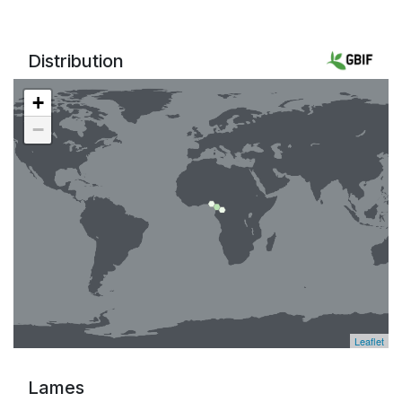
Distribution
+
−
Leaflet
Lames