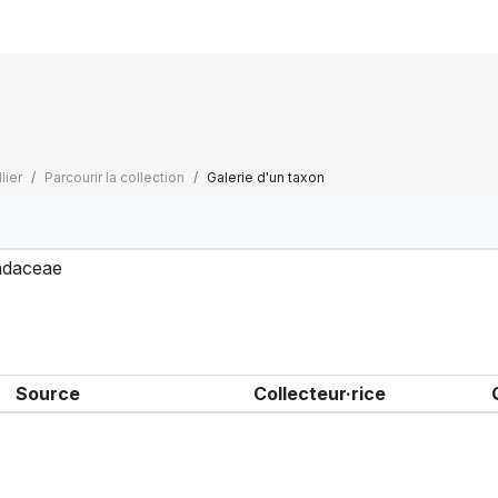
lier
Parcourir la collection
Galerie d'un taxon
daceae
Source
Collecteur·rice