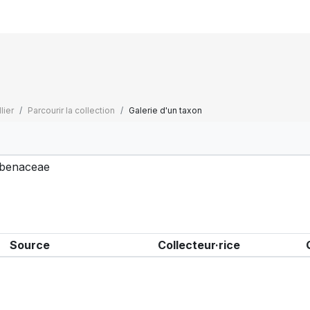
lier
Parcourir la collection
Galerie d'un taxon
benaceae
Source
Collecteur·rice