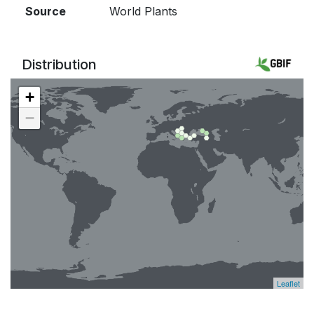
Source
World Plants
Distribution
+
−
Leaflet