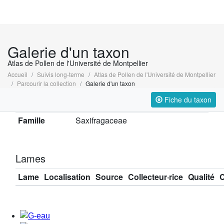
Galerie d'un taxon
Atlas de Pollen de l'Université de Montpellier
Accueil
Suivis long-terme
Atlas de Pollen de l'Université de Montpellier
Parcourir la collection
Galerie d'un taxon
Taxonomie
Fiche du taxon
Famille
Saxifragaceae
Lames
Lame
Localisation
Source
Collecteur·rice
Qualité
C