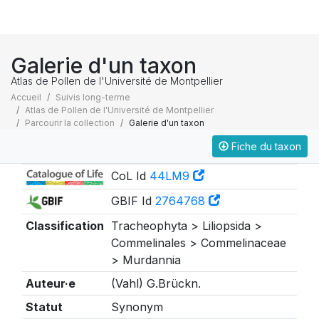
Galerie d'un taxon
Atlas de Pollen de l'Université de Montpellier
Accueil
Suivis long-terme
Atlas de Pollen de l'Université de Montpellier
Parcourir la collection
Galerie d'un taxon
Fiche du taxon
Taxonomie
CoL Id
44LM9
GBIF Id
2764768
Classification
Tracheophyta > Liliopsida >
Commelinales > Commelinaceae
> Murdannia
Auteur·e
(Vahl) G.Brückn.
Statut
Synonym