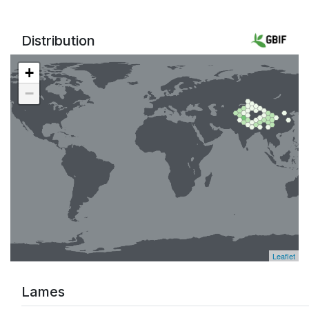
Distribution
+
−
Leaflet
Lames