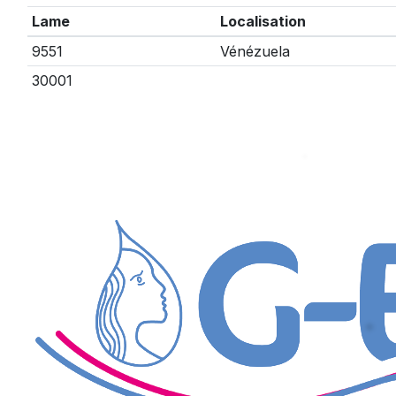
Lame
Localisation
9551
Vénézuela
30001