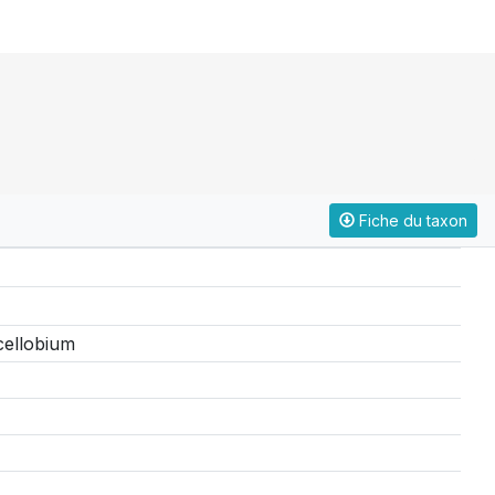
Fiche du taxon
cellobium