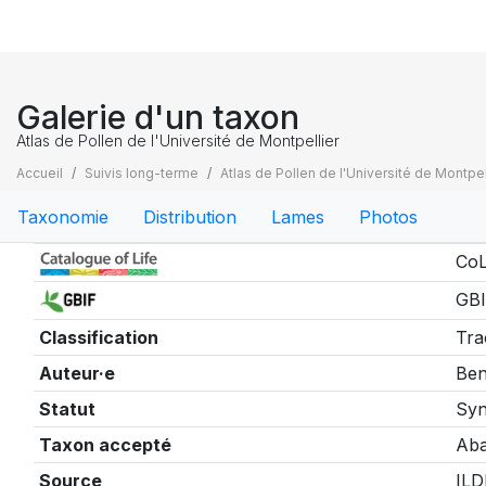
Galerie d'un taxon
Atlas de Pollen de l'Université de Montpellier
Accueil
Suivis long-terme
Atlas de Pollen de l'Université de Montpel
Taxonomie
Distribution
Lames
Photos
Taxonomie
CoL
GBI
Classification
Tra
Auteur·e
Ben
Statut
Sy
Taxon accepté
Aba
Source
ILD