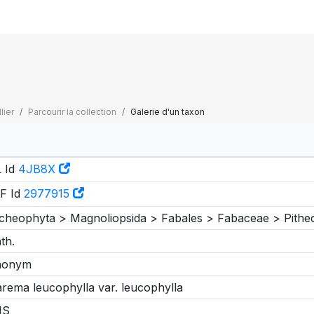
lier
Parcourir la collection
Galerie d'un taxon
 Id
4JB8X
F Id
2977915
cheophyta > Magnoliopsida > Fabales > Fabaceae > Pithe
th.
nonym
rema leucophylla var. leucophylla
IS