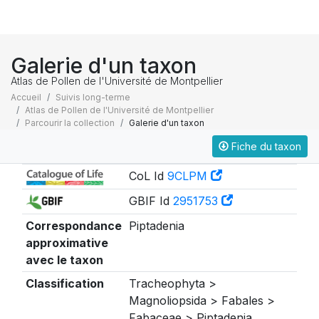
Galerie d'un taxon
Atlas de Pollen de l'Université de Montpellier
Accueil
Suivis long-terme
Atlas de Pollen de l'Université de Montpellier
Parcourir la collection
Galerie d'un taxon
Fiche du taxon
Taxonomie
CoL Id
9CLPM
GBIF Id
2951753
Correspondance
Piptadenia
approximative
avec le taxon
Classification
Tracheophyta >
Magnoliopsida > Fabales >
Fabaceae > Piptadenia