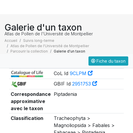
Galerie d'un taxon
Atlas de Pollen de l'Université de Montpellier
Accueil
Suivis long-terme
Atlas de Pollen de l'Université de Montpellier
Parcourir la collection
Galerie d'un taxon
Fiche du taxon
Taxonomie
CoL Id
9CLPM
GBIF Id
2951753
Correspondance
Piptadenia
approximative
avec le taxon
Classification
Tracheophyta >
Magnoliopsida > Fabales >
Fabaceae > Piptadenia