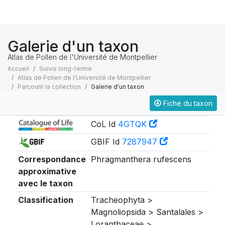
Galerie d'un taxon
Atlas de Pollen de l'Université de Montpellier
Accueil
Suivis long-terme
Atlas de Pollen de l'Université de Montpellier
Parcourir la collection
Galerie d'un taxon
Fiche du taxon
Taxonomie
CoL Id
4GTQK
GBIF Id
7287947
Correspondance
Phragmanthera rufescens
approximative
avec le taxon
Classification
Tracheophyta >
Magnoliopsida > Santalales >
Loranthaceae >